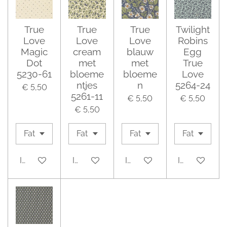
True
True
True
Twilight
Love
Love
Love
Robins
Magic
cream
blauw
Egg
Dot
met
met
True
5230-61
bloeme
bloeme
Love
ntjes
n
5264-24
€ 5,50
5261-11
€ 5,50
€ 5,50
€ 5,50
In winkelwagen
In winkelwagen
In winkelwagen
In winkelwa