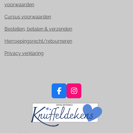
voorwaarden
Cursus voorwaarden
Bestellen, betalen & verzenden
Herroepingsrecht/retourneren
Privacy verklaring
F
I
a
n
c
s
e
t
b
a
o
g