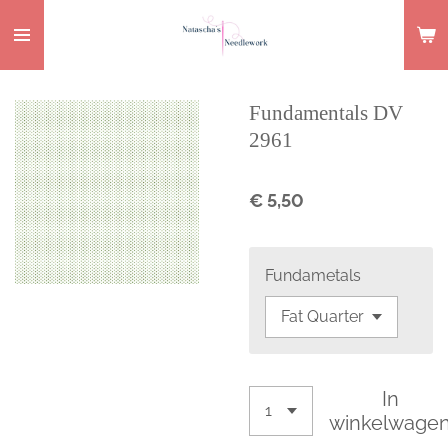
Ga
direct
naar
de
Fundamentals DV
hoofdinhoud
2961
€ 5,50
Fundametals
In
winkelwage