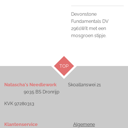
Devonstone
Fundamentals DV
2961Wit met een
mosgroen stipje.
TOP
Natascha's Needlework
Skoallanswei 21
9035 BS Dronrijp
KVK 97280313
Klantenservice
Algemene