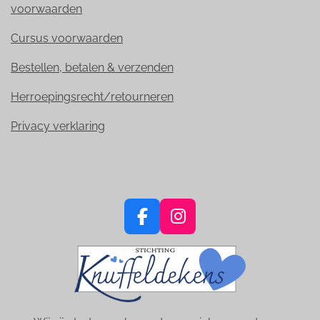
voorwaarden
Cursus voorwaarden
Bestellen, betalen & verzenden
Herroepingsrecht/retourneren
Privacy verklaring
F
I
a
n
c
s
e
t
b
a
o
g