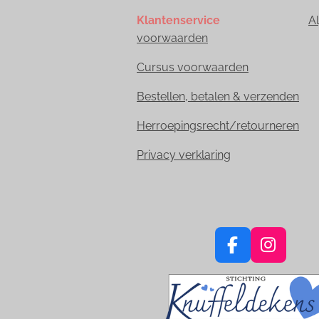
Klantenservice
A
voorwaarden
Cursus voorwaarden
Bestellen, betalen & verzenden
Herroepingsrecht/retourneren
Privacy verklaring
F
I
a
n
c
s
e
t