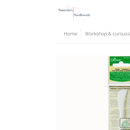
Ga
direct
naar
de
Home
Workshop & cursuss
hoofdinhoud