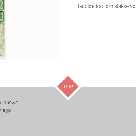
Handige tool om stakke vou
TOP
answei
ijp