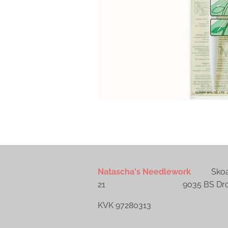
Natascha's Needlework
Skoall
21 9035 BS Dronr
KVK 97280313