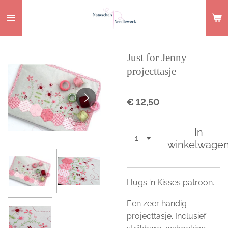
Ga
direct
naar
de
Just for Jenny
hoofdinhoud
projecttasje
€ 12,50
In
winkelwage
Hugs 'n Kisses patroon.
Een zeer handig
projecttasje. Inclusief