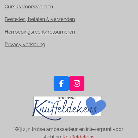
Cursus voorwaarden
Bestellen, betalen & verzenden
Herroepingsrecht/retourneren
Privacy verklaring
F
I
a
n
c
s
e
t
b
a
o
g
Wij zijn trotse ambassadeur en inleverpunt voor
o
r
stichting
Knuffeldekens.