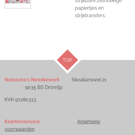
strijkbare zeshoekige
papiertjes en
strijktransfers.
TOP
Natascha's Needlework
Skoallanswei 21
9035 BS Dronrijp
KVK 97280313
Klantenservice
Algemene
voorwaarden