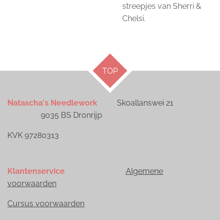
streepjes van Sherri &
Chelsi.
TOP
Natascha's Needlework
Skoallanswei 21
9035 BS Dronrijp
KVK 97280313
Klantenservice
Algemene
voorwaarden
Cursus voorwaarden