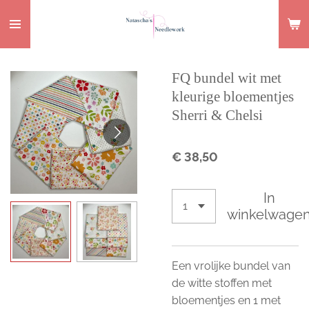
Ga
direct
naar
de
FQ bundel wit met
hoofdinhoud
kleurige bloementjes
Sherri & Chelsi
€ 38,50
In
winkelwage
Een vrolijke bundel van
de witte stoffen met
bloementjes en 1 met