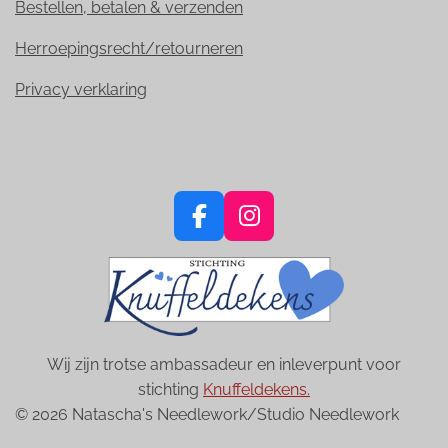
Bestellen, betalen & verzenden
Herroepingsrecht/retourneren
Privacy verklaring
F
I
a
n
c
s
e
t
b
a
o
g
Wij zijn trotse ambassadeur en inleverpunt voor
o
r
stichting
Knuffeldekens.
k
a
© 2026 Natascha's Needlework/Studio Needlework
m