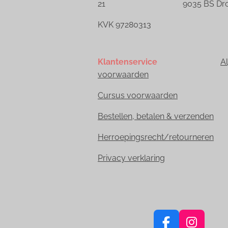
21 9035 BS Dronr
KVK 97280313
Klantenservice
A
voorwaarden
Cursus voorwaarden
Bestellen, betalen & verzenden
Herroepingsrecht/retourneren
Privacy verklaring
F
I