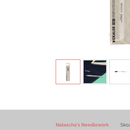
Natascha's Needlework
Skoall