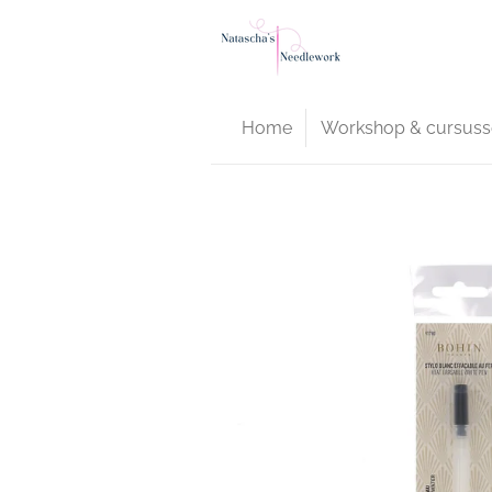
Ga
direct
naar
de
Home
Workshop & cursuss
hoofdinhoud