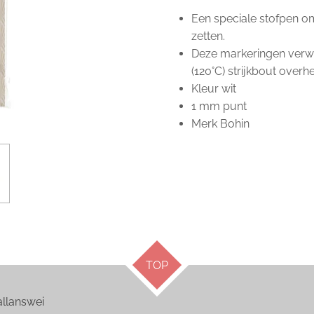
Een speciale stofpen o
zetten.
Deze markeringen verwij
(120°C) strijkbout overhe
Kleur wit
1 mm punt
Merk Bohin
TOP
answei