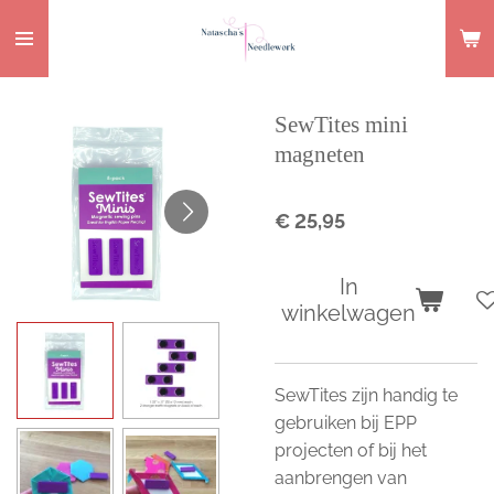
Ga
direct
naar
de
SewTites mini
hoofdinhoud
magneten
€ 25,95
In
winkelwagen
SewTites zijn handig te
gebruiken bij EPP
projecten of bij het
aanbrengen van