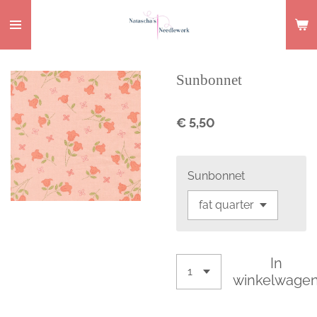
Ga
direct
naar
de
Sunbonnet
hoofdinhoud
€ 5,50
Sunbonnet
In
winkelwage