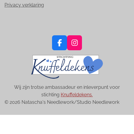
Privacy verklaring
F
I
a
n
c
s
e
t
b
a
o
g
Wij zijn trotse ambassadeur en inleverpunt voor
o
r
stichting
Knuffeldekens.
k
a
© 2026 Natascha's Needlework/Studio Needlework
m