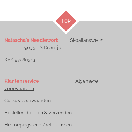
TOP
Natascha's Needlework
Skoallanswei 21
9035 BS Dronrijp
KVK 97280313
Klantenservice
Algemene
voorwaarden
Cursus voorwaarden
Bestellen, betalen & verzenden
Herroepingsrecht/retourneren