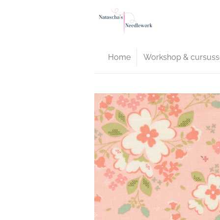
Ga
direct
naar
de
Home
Workshop & cursuss
hoofdinhoud