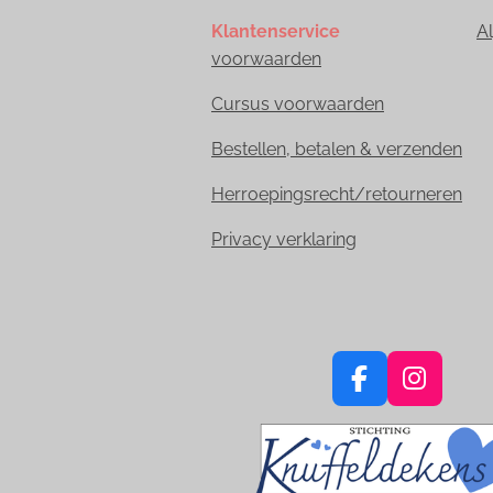
Klantenservice
A
voorwaarden
Cursus voorwaarden
Bestellen, betalen & verzenden
Herroepingsrecht/retourneren
Privacy verklaring
F
I
a
n
c
s
e
t