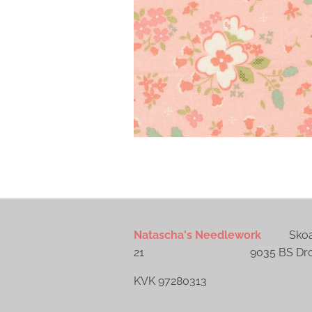
Natascha's Needlework
Skoall
21 9035 BS Dronr
KVK 97280313