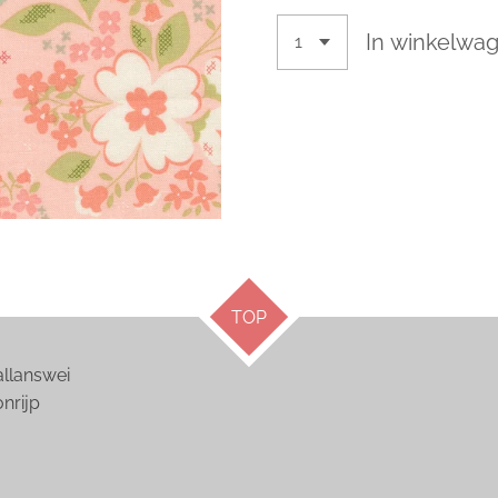
In winkelwa
TOP
answei
ijp