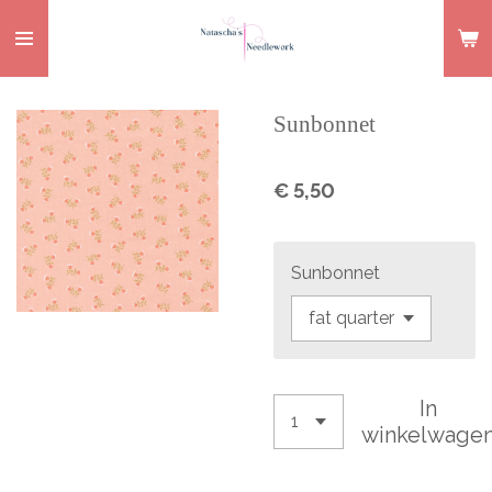
Ga
direct
naar
de
Sunbonnet
hoofdinhoud
€ 5,50
Sunbonnet
In
winkelwage