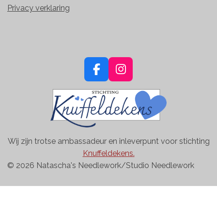
Privacy verklaring
F
I
a
n
c
s
e
t
b
a
o
g
Wij zijn trotse ambassadeur en inleverpunt voor stichting
o
r
Knuffeldekens.
k
a
© 2026 Natascha's Needlework/Studio Needlework
m