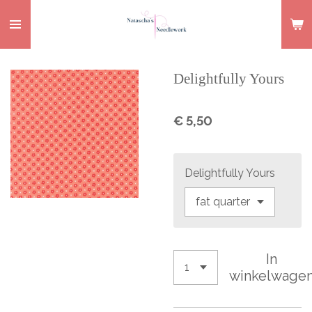
Ga
direct
naar
de
Delightfully Yours
hoofdinhoud
€ 5,50
Delightfully Yours
In
winkelwage