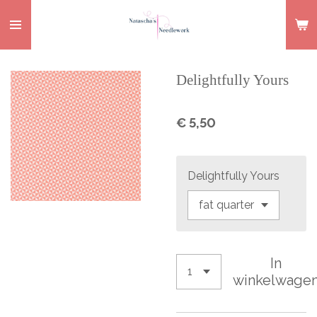
Ga
direct
naar
de
Delightfully Yours
hoofdinhoud
€ 5,50
Delightfully Yours
In
winkelwage