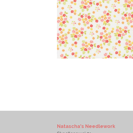
Natascha's Needlework