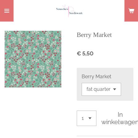
Ga
direct
naar
de
Berry Market
hoofdinhoud
€ 5,50
Berry Market
In
winkelwage