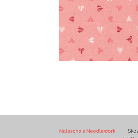
Natascha's Needlework
Skoall