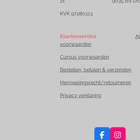
21 9035 BS Dronr
KVK 97280313
Klantenservice
A
voorwaarden
Cursus voorwaarden
Bestellen, betalen & verzenden
Herroepingsrecht/retourneren
Privacy verklaring
F
I