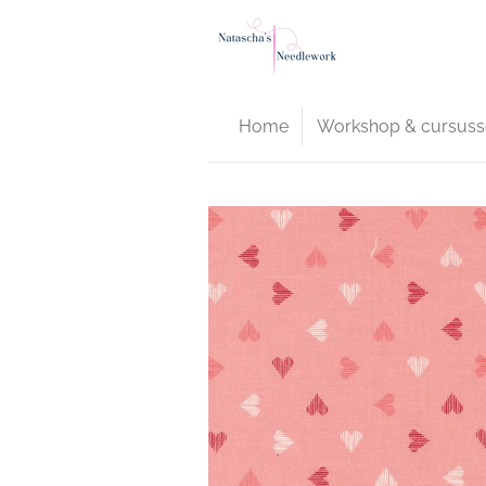
Ga
direct
naar
de
Home
Workshop & cursuss
hoofdinhoud