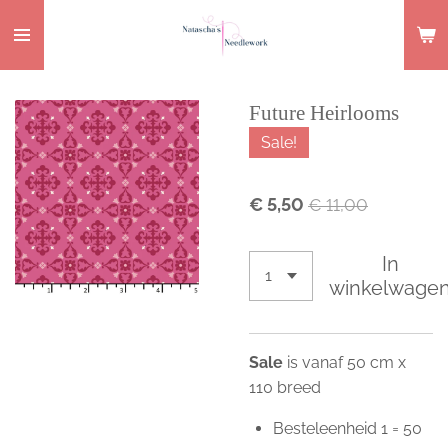
Ga
direct
naar
de
Future Heirlooms
hoofdinhoud
Sale!
€ 5,50
€ 11,00
In
winkelwage
Sale
is vanaf 50 cm x
110 breed
Besteleenheid 1 = 50