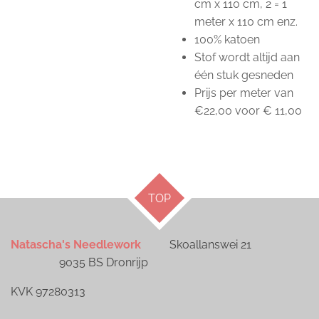
cm x 110 cm, 2 = 1
meter x 110 cm enz.
100% katoen
Stof wordt altijd aan
één stuk gesneden
Prijs per meter van
€22,00 voor € 11,00
TOP
Natascha's Needlework
Skoallanswei 21
9035 BS Dronrijp
KVK 97280313