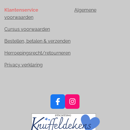
Klantenservice
Algemene
voorwaarden
Cursus voorwaarden
Bestellen, betalen & verzenden
Herroepingsrecht/retourneren
Privacy verklaring
F
I
a
n
c
s
e
t