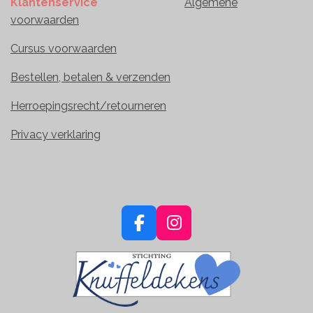
Klantenservice
Algemene
voorwaarden
Cursus voorwaarden
Bestellen, betalen & verzenden
Herroepingsrecht/retourneren
Privacy verklaring
F
I
a
n
c
s
e
t
b
a