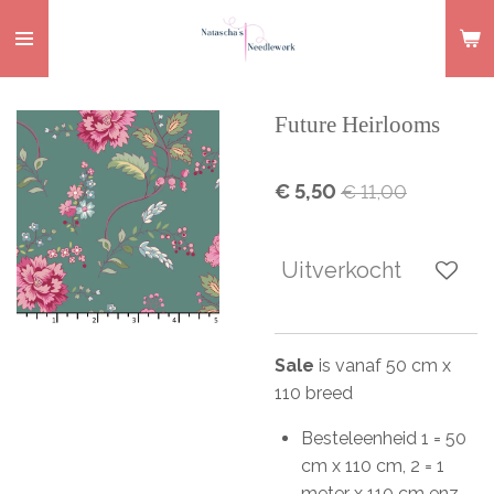
Ga
direct
naar
de
Future Heirlooms
hoofdinhoud
€ 5,50
€ 11,00
Uitverkocht
Sale
is vanaf 50 cm x
110 breed
Besteleenheid 1 = 50
cm x 110 cm, 2 = 1
meter x 110 cm enz.