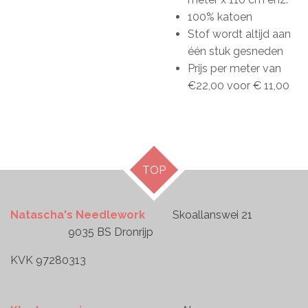
100% katoen
Stof wordt altijd aan
één stuk gesneden
Prijs per meter van
€22,00 voor € 11,00
TOP
Natascha's Needlework
Skoallanswei 21
9035 BS Dronrijp
KVK 97280313