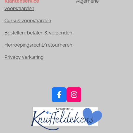
Klantenservice
Algemene
voorwaarden
Cursus voorwaarden
Bestellen, betalen & verzenden
Herroepingsrecht/retourneren
Privacy verklaring
F
I
a
n
c
s
e
t
b
a