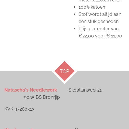
100% katoen
Stof wordt altijd aan
één stuk gesneden
Prijs per meter van
€22,00 voor € 11,00
TOP
Natascha's Needlework
Skoallanswei 21
9035 BS Dronrijp
KVK 97280313