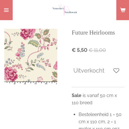
Ga
direct
naar
de
Future Heirlooms
hoofdinhoud
€ 5,50
€ 11,00
Uitverkocht
Sale
is vanaf 50 cm x
110 breed
Besteleenheid 1 = 50
cm x 110 cm, 2 = 1
meter x 110 cm enz.