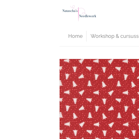
Ga
direct
naar
de
Home
Workshop & cursuss
hoofdinhoud