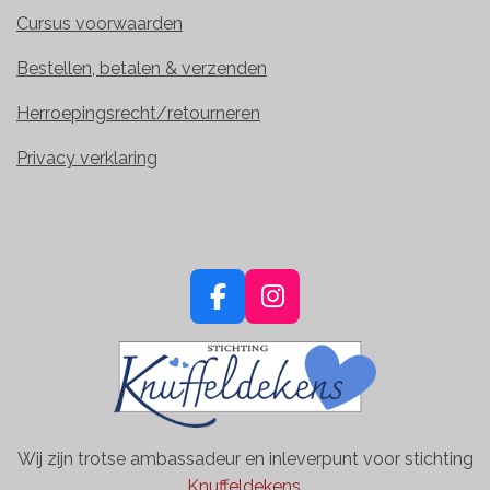
Cursus voorwaarden
Bestellen, betalen & verzenden
Herroepingsrecht/retourneren
Privacy verklaring
F
I
a
n
c
s
e
t
b
a
o
g
Wij zijn trotse ambassadeur en inleverpunt voor stichting
o
r
Knuffeldekens.