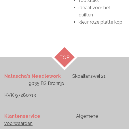
100 stuks
ideaal voor het
quilten
kleur roze platte kop
TOP
Natascha's Needlework
Skoallanswei 21
9035 BS Dronrijp
KVK 97280313
Klantenservice
Algemene
voorwaarden