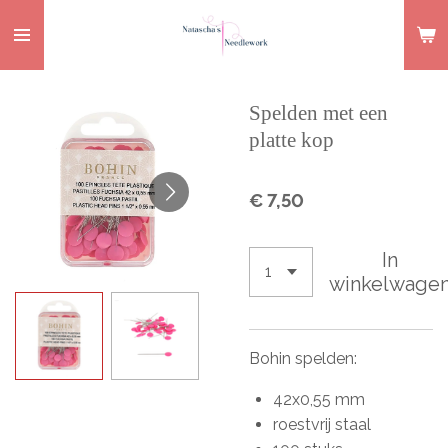
Ga
direct
naar
de
Spelden met een
hoofdinhoud
platte kop
€ 7,50
In
winkelwage
Bohin spelden:
42x0,55 mm
roestvrij staal