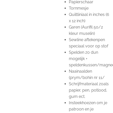
Papierschaar
Tornmesje
Quiltliniaal in inches (6
x 12 inch)
Garen (Aurifil 50/2
kleur muselin)
Sewline aftekenpen
speciaal voor op stof
Spelden zo dun
mogelijk +
speldenkussen/magne
Naainaalden
(prym/bohin nr 11/
Schrijfmateriaal zoals
papier, pen, potlood,
gum ect.
Insteekhoezen om je
patroon en je