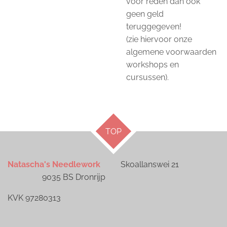
voor reden dan ook
geen geld
teruggegeven!
(zie hiervoor onze
algemene voorwaarden
workshops en
cursussen).
TOP
Natascha's Needlework
Skoallanswei 21
9035 BS Dronrijp
KVK 97280313