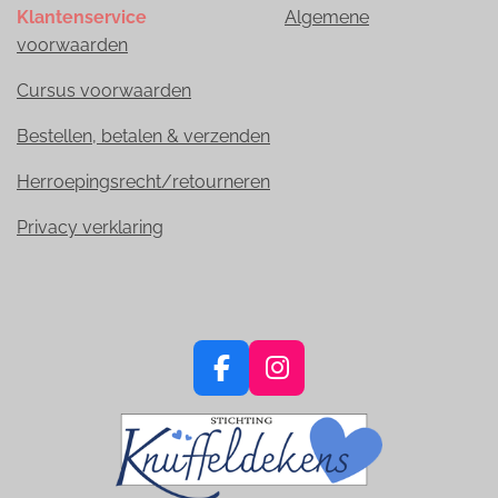
Klantenservice
Algemene
voorwaarden
Cursus voorwaarden
Bestellen, betalen & verzenden
Herroepingsrecht/retourneren
Privacy verklaring
F
I
a
n
c
s
e
t
b
a